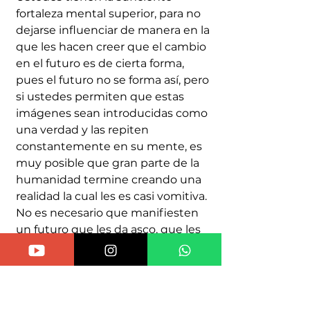
fortaleza mental superior, para no 
dejarse influenciar de manera en la 
que les hacen creer que el cambio 
en el futuro es de cierta forma, 
pues el futuro no se forma así, pero 
si ustedes permiten que estas 
imágenes sean introducidas como 
una verdad y las repiten 
constantemente en su mente, es 
muy posible que gran parte de la 
humanidad termine creando una 
realidad la cual les es casi vomitiva. 
No es necesario que manifiesten 
un futuro que les da asco, que les 
da miedo, que les da sufrimiento. 
Pues el futuro depende de la 
relación que tengan con ese vacío 
fértil que han creado en los 