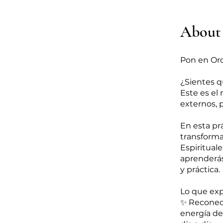
About
Pon en Ord
¿Sientes q
Este es el
externos, 
En esta pr
transforma
Espiritual
aprenderás
y práctica.
Lo que exp
✨ Reconect
energía de 