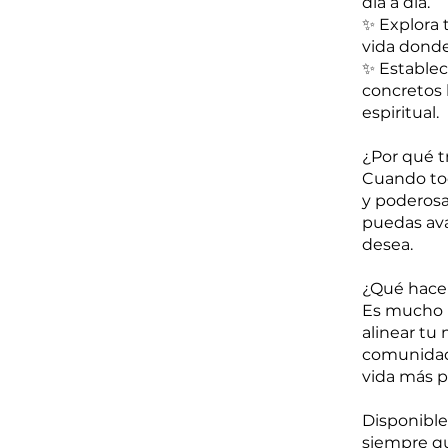
día a día.
✨ Explora 
vida donde
✨ Establec
concretos 
espiritual.
¿Por qué t
Cuando tod
y poderosa.
puedas ava
desea.
¿Qué hace 
Es mucho m
alinear tu 
comunidad 
vida más p
Disponible 
siempre q