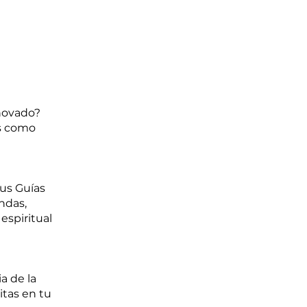
enovado?
os como
tus Guías
ndas,
espiritual
a de la
itas en tu