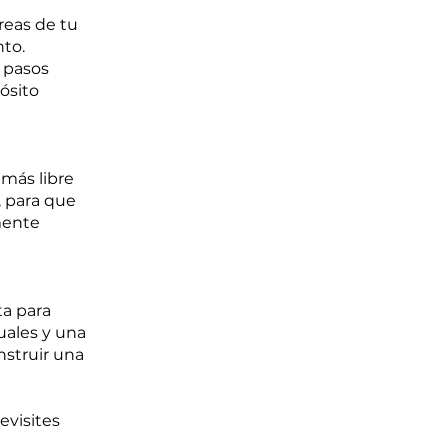
reas de tu
nto.
 pasos
ósito
 más libre
, para que
mente
ta para
tuales y una
struir una
evisites