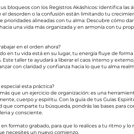
tus bloqueos con los Registros Akáshicos: Identifica las á
 el desorden o la confusión están limitando tu crecimie
e prioridades alineadas con tu alma: Descubre cómo dar
hacia una vida más organizada y en armonía con tu prop
rabajar en el orden ahora?
o en tu vida está en su lugar, tu energía fluye de forma
 Este taller te ayudará a liberar el caos interno y externo
nzar con claridad y confianza hacia lo que tu alma real
especial esta práctica?
ás que un ejercicio de organización: es una herramien
mente, cuerpo y espíritu. Con la guía de tus Guías Espiri
que comparte tu búsqueda, pondrás las bases para con
lena y consciente.
en formato grabado, para que lo realices a tu ritmo y lo r
ue necesites un nuevo comienzo.