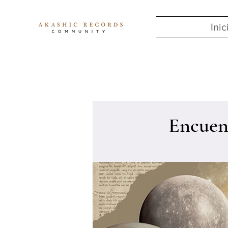
Inic
Encuent