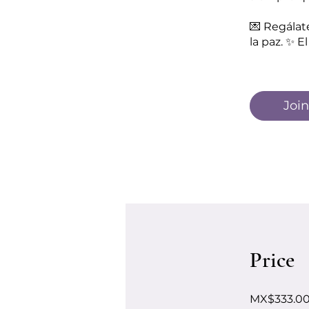
💌 Regálat
Join
Price
MX$333.0