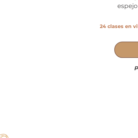
espejo
24 clases en v
P