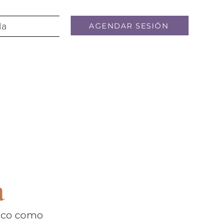
la
AGENDAR SESIÓN
a
íaco como