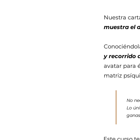
Nuestra cart
muestra el 
Conociéndo
y recorrido 
avatar para 
matriz psíqu
No ne
Lo úni
ganas
Este curso t