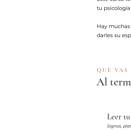
tu psicologí
Hay muchas f
darles su es
QUE VAS
Al termi
Leer tu
Signos, pla