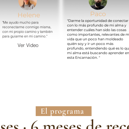
Paco
Helene
"Darme la oportunidad de conectar
"Me ayudo mucho para
con lo más profundo de mi alma y
reconectarme conmigo misma,
entender cuáles han sido las cosas
con mi propio camino y también
como importantes, relevantes de m
para guiarme en mi camino."
vida que un poco han moldeado
quién soy y ir un poco más
Ver Video
profundo, entendiendo qué es lo q
mi alma está buscando aprender e
esta Encarnación. "
El programa
ases · 6 meses de re