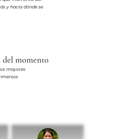
tás y hacia dónde se
ma del momento
los mayores
inmersos