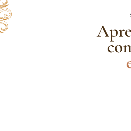
Apren
co