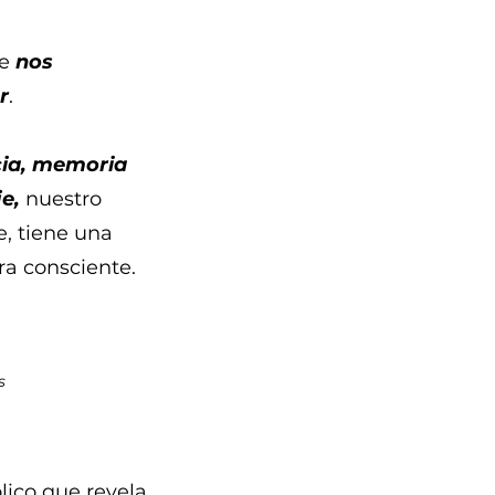
ue
nos
r
.
ia, memoria
je,
nuestro
e, tiene una
ra consciente.
s
lico que revela