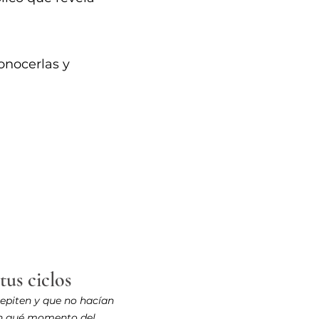
onocerlas y
us ciclos
repiten y que no hacían
 en qué momento del