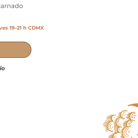
ncarnado
ves 19–21 h CDMX
io