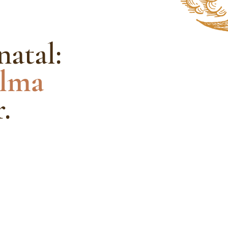
natal:
alma
.