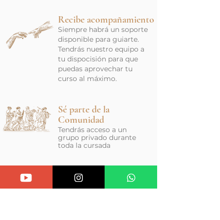
Recibe acompañamiento
Siempre habrá un soporte
disponible para guiarte.
Tendrás nuestro equipo a
tu dispocisión para que
puedas aprovechar tu
curso al máximo.
Sé parte de la
Comunidad
Tendrás acceso a un
grupo privado durante
toda la cursada
Profundiza tus
conocimientos
Ademas en la plataforma
obtendrás de material
complementario a cada