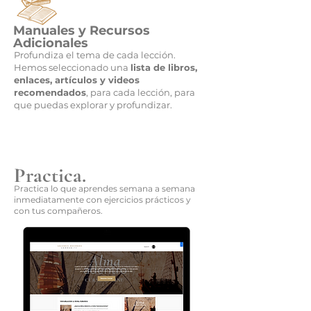
Manuales y Recursos
Adicionales
Profundiza el tema de cada lección.
Hemos seleccionado una
lista de libros,
enlaces, artículos y videos
recomendados
, para cada lección, para
que puedas explorar y profundizar.
Practica.
Practica lo que aprendes semana a semana
inmediatamente con ejercicios prácticos y
con tus compañeros.