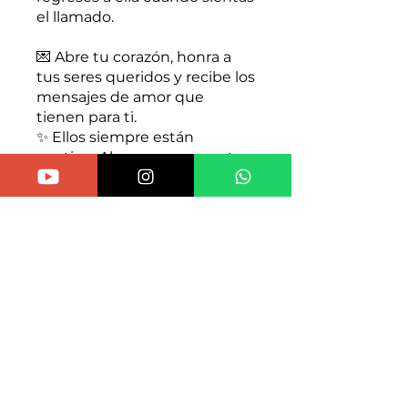
el llamado.
💌 Abre tu corazón, honra a
tus seres queridos y recibe los
mensajes de amor que
tienen para ti.
✨ Ellos siempre están
contigo. Ahora, es momento
de escucharlos.
Comprar
Precio
$333.00