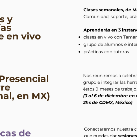
Clases semanales, d
e M
s y
Comunidad, soporte, prác
ías
Aprenderás en 3 instanc
e en vivo
clases en vivo con Tama
grupo de alumnos e int
prácticas con tutoras
Nos reuniremos a celebr
 Presencial
grupo e integrar las he
rre
éstos 9 meses de trabajo
nal, en MX)
(3 al 6 de diciembre en
2hs de CDMX, México)
Conectaremos nuestra c
icas de
que puedas dar
sesiones