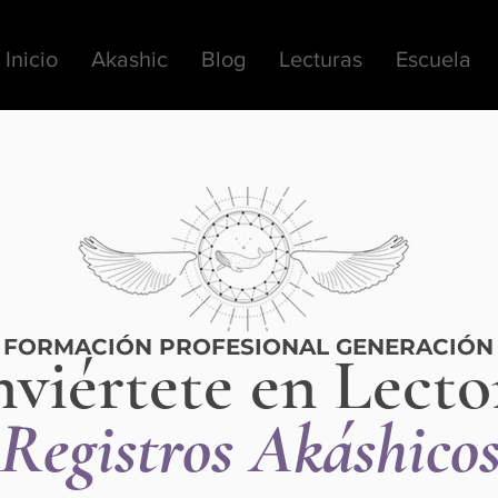
Inicio
Akashic
Blog
Lecturas
Escuela
FORMACIÓN PROFESIONAL GENERACIÓ
viértete en Lecto
Registros Akáshico