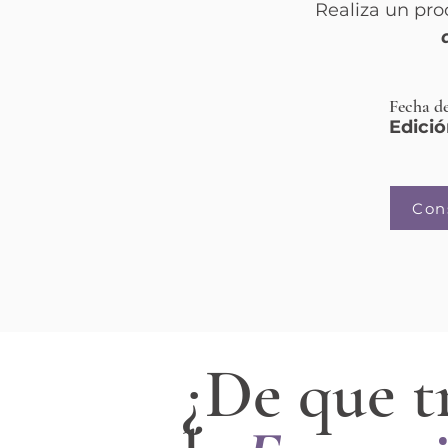
Realiza un pr
Fecha de
Edició
Con
¿De que t