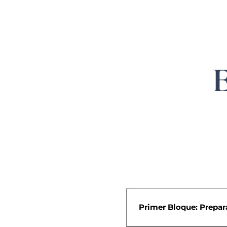
E
Temario de la Escue
Primer Bloque: Prepar