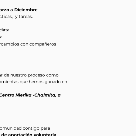
arzo a Diciembre
ticas, y tareas.
ias:
ra
ercambios con compañeros
ar de nuestro proceso como
rramientas que hemos ganado en
.
 Centro Nierika -Chalmita, a
omunidad contigo para
 de aportación voluntaria