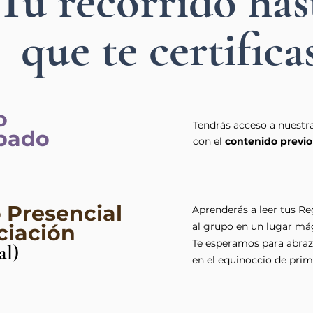
Tu recorrido has
que te certifica
o
Tendrás acceso a nuestr
ipado
con el
contenido previo
o Presencial
Aprenderás a leer tus Re
iciación
al grupo en un lugar má
Te esperamos para abraza
al)
en el equinoccio de pri