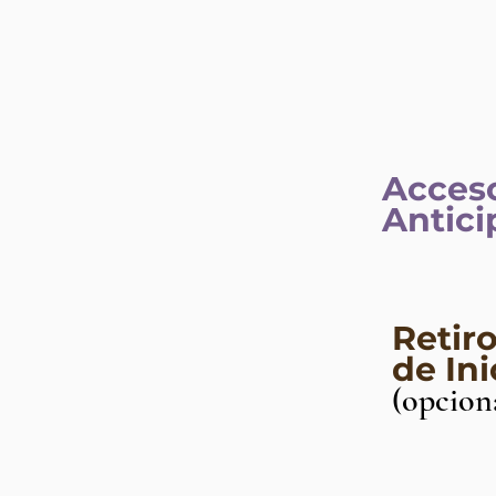
Acces
Antic
Retir
de In
(opcion