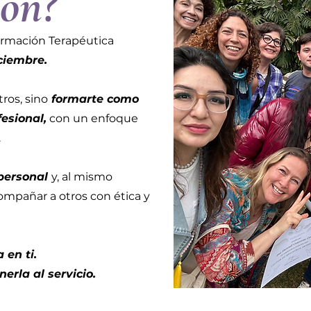
ón?
ormación Terapéutica
ciembre.
ros, sino
formarte como
fesional,
con un enfoque
.
 personal
y, al mismo
ompañar a otros con ética y
 en ti.
erla al servicio.