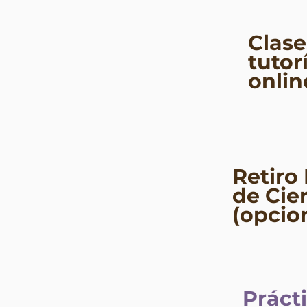
Clase
tutor
onlin
Retiro
de Cie
(opcio
Práct