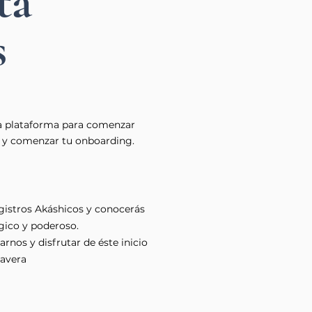
ta
s
a plataforma para comenzar
y comenzar tu onboarding.
gistros Akáshicos y conocerás
gico y poderoso.
rnos y disfrutar de éste inicio
mavera