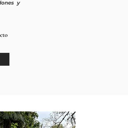
 dones y
ecto