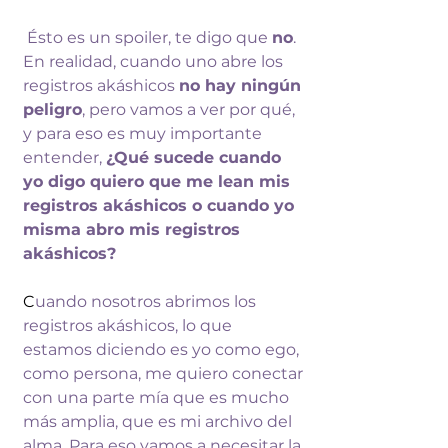
 Ésto es un spoiler, te digo que 
no
. 
En realidad, cuando uno abre los 
registros akáshicos 
no hay ningún 
peligro
, pero vamos a ver por qué, 
y para 
eso es muy importante 
entender, 
¿Qué 
sucede cuando 
yo digo quiero que me lean 
mis 
registros akáshicos o cuando yo 
misma abro mis registros 
akáshicos?
C
uando nosotros abrimos los 
registros 
akáshicos, lo que 
estamos diciendo es 
yo como ego, 
como persona, me quiero 
conectar 
con una parte mía que es mucho 
más amplia, que es mi archivo del 
alma. P
ara eso vamos a necesitar la 