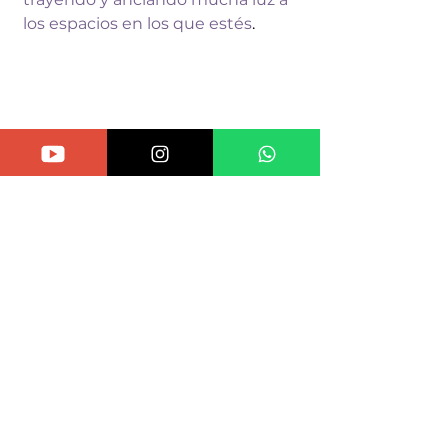
los espacios en los que estés
.
Bueno, espero que esto te haya 
servido en 
próximos post como te 
decía vamos a 
estar compartiendo 
un poquito más de 
cómo 
prepararte antes y después de una 
sesión, 
para tener 
olvidados no 
más que 
peligros o precauciones, 
creo que lo que 
nos toca también, 
es experimentar e 
i
nvestigar por 