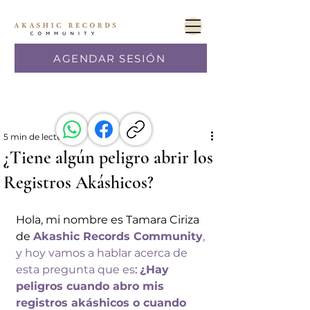
AGENDAR SESIÓN
5 min de lectura
¿Tiene algún peligro abrir los
Registros Akáshicos?
Hola, mi nombre es Tamara Ciriza 
de 
A
kashic Records Community
, 
y hoy vamos a 
hablar acerca de 
esta pregunta que es
: 
¿H
ay 
peligros cuando abro mis 
registros 
akáshicos o cuando 