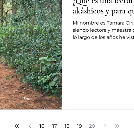
¿Qué es una lectur
akáshicos y 
Mi nombre es Tamara Ciri
siendo lectora y maestra d
lo largo de los años he vis
16
17
18
19
20