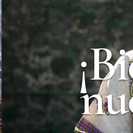
¡B
nu