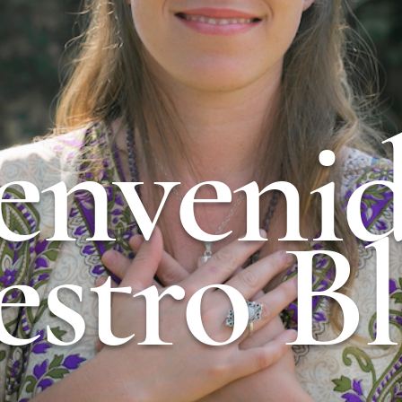
ienvenid
estro Bl