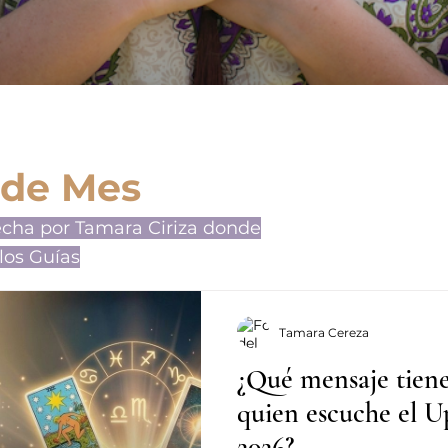
 de Mes
echa por Tamara Ciriza donde
los Guías
Tamara Cereza
¿Qué mensaje tiene
quien escuche el 
2026?