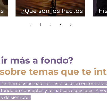
us
¿Qué son los Pactos
Hi
os?
del Alma?
Re
1
2
3
 ir más a fondo?
 sobre temas que te in
 los tiempos actuales en esta sección encontrarás
 fondo en conceptos y temáticas especiales. A ve
as de siempre.