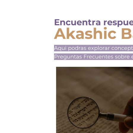
Encuentra respue
Akashic B
Aqui podras explorar concep
Preguntas Frecuentes sobre e