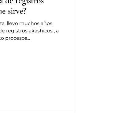
a de registros
para que sirve?
za, llevo muchos años
e registros akáshicos , a
to procesos...