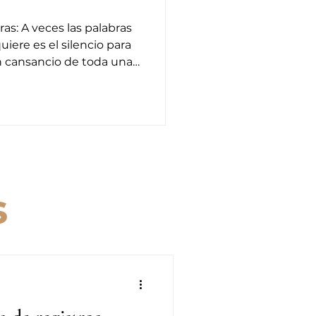
alabras
iere es el silencio para
un cansancio de toda una
mienzo de año
 mueve mucho más en su
n sus cuerpos físicos y
a no puedan entender la
, ni lo necesitan
r por las fuerzas que los
to muestra con su
s