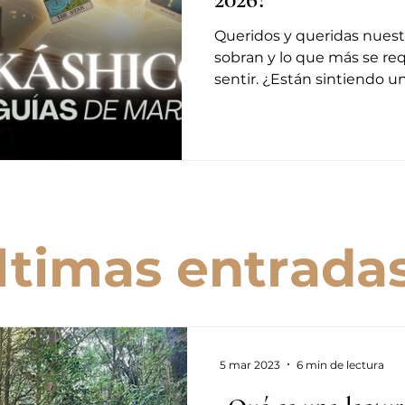
Queridos y queridas nuestras: A veces las p
sobran y lo que más se requ
sentir. ¿Están sintiendo 
era? Este momento de co
astrológico, simboliza y
inconsciente colectivo y e
emocionales. Quizás ahor
magnitud de estos tiempos
entender, solo dejarse guia
mueven, como el mar soli
ltimas entrada
movimi
5 mar 2023
6 min de lectura