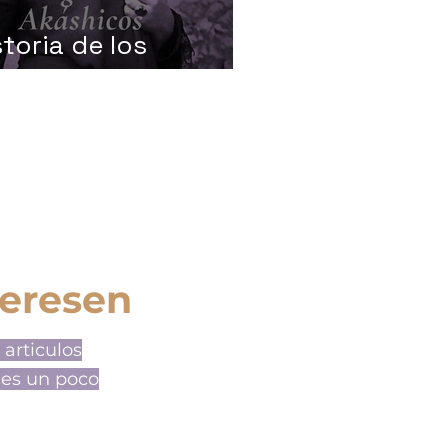
storia de los
gistros Akáshicos
teresen
 articulos
ces un poco