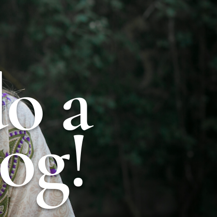
o a
og!