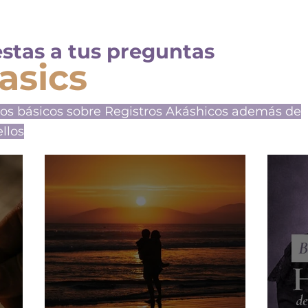
stas a tus preguntas
asics
tos básicos sobre Registros Akáshicos además de
llos